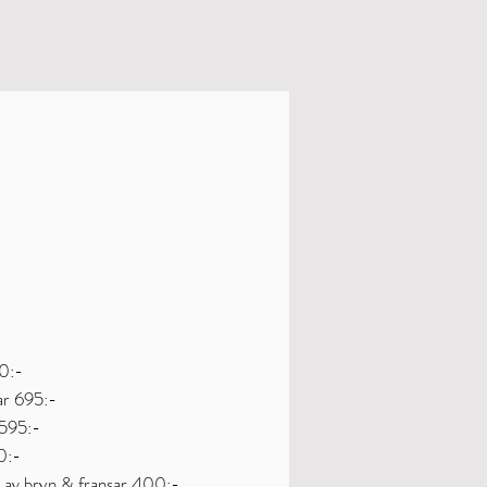
00:-
sar 695:-
g 595:-
0:-
 av bryn & fransar 400:-