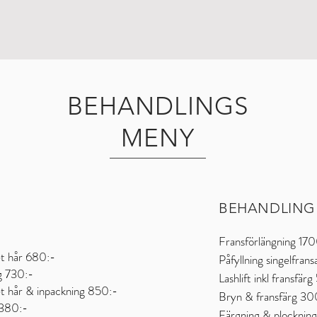
BEHANDLINGS
MENY
BEHANDLING
Fransförlängning 17
et hår 680:-
Påfyllning singelfran
g 730:-
Lashlift inkl fransfär
et hår & inpackning 850:-
Bryn & fransfärg 30
 380:-
Färgning & plockning