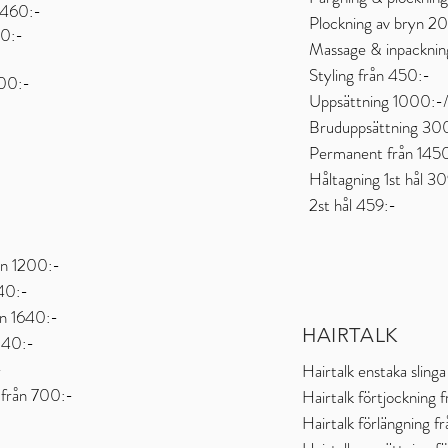
 46
0:-
Plockning av bryn 2
00:-
Massage & inpacknin
Styling från 450:-
400:-
Uppsättning 1000:-
Bruduppsättning 3
Permanent från 145
Håltagning 1st hål 3
2st hål 459:-
ån 1200:-
540:-
ån 1640:-
HAIRTALK
840:-
-
Hairtalk enstaka sling
 från 700:-
Hairtalk förtjockning 
Hairtalk förlängning 