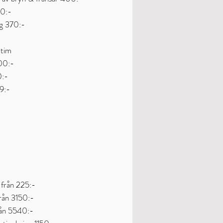
00:-
g 370:-
/tim
000:-
0:-
09:-
a från 225:-
från 3150:-
från 5540:-