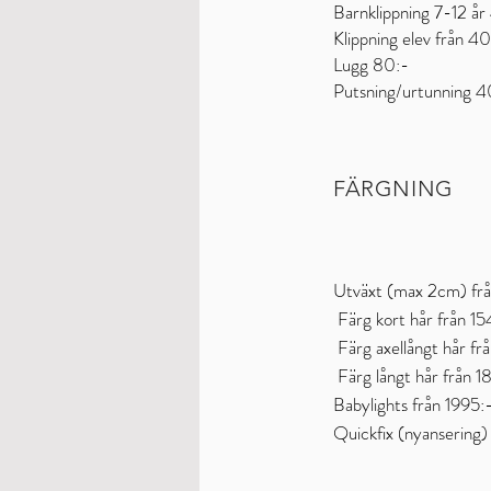
Barnklippning 7-12 år
Klippning elev från 4
Lugg 80:-
Putsning/urtunning 
FÄRGNING
Utväxt (max 2cm) fr
Färg kort hår från 1
Färg axellångt hår fr
Färg långt hår från 1
Babylights från 1995:
Quickfix (nyansering)