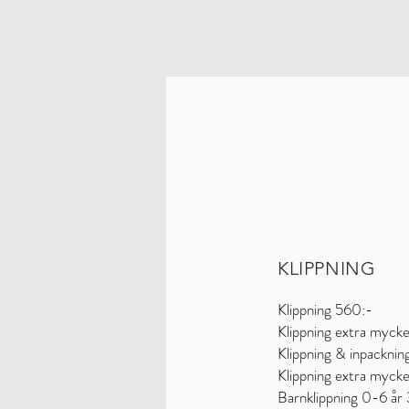
KLIPPNING
Klippning 560:-
Klippning extra myck
Klippning & inpacknin
Klippning extra myck
Barnklippnin
g 0-6 år